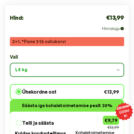
€13,99
Hind:
Hinnalugu
2+1. *Pane 3 tk ostukorvi
Vali
Ühekordne ost
€13,99
Säästa iga kohaletoimetamise pealt 30%
E
NI
M
M
Ü
Ü
D
U
D!
€9,79
Telli ja säästa
€13,99
Kohaletoimetamise
Kuidas korduvtellimus