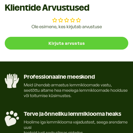
Klientide Arvustused
Ole esimene, kes kirjutab arvustuse
Kirjuta arvustus
Professionaalne meeskond
Meid ühendab armastus lemmikloomade vastu,
seetõttu aitame hea meelega lemmikloomade hoolduse
või toitumise küsimustes.
Terve ja õnneliku lemmiklooma heaks
Hoolime iga lemmiklooma vajadustest, seega arendame
uusi
tooteid just seda silmas pidades.