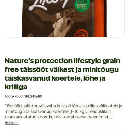
Riided ja jalanõud
Transpordivahendid
Transpordivahendid
Veterinaartooted
Veterinaartooted
Rihmad, kaelarihmad ja traksid
Magamisasemed, pesad ja alused
Tualetid ja nende lisad
Nature’s protection lifestyle grain
free täissööt väikest ja minitõugu
täiskasvanud koertele, lõhe ja
krilliga
:
Toote kood:NPLS45680
Täisväärtuslik teraviljavaba kuivtoit lõhe ja krilliga väikestele ja
minitõugu täiskasvanud koertele (1–10 kg). Teaduslikult
tasakaalustatud koostis, mis toetab tervet seedimist,
tugevat immuunsust ja läikivat karva.
Rohkem