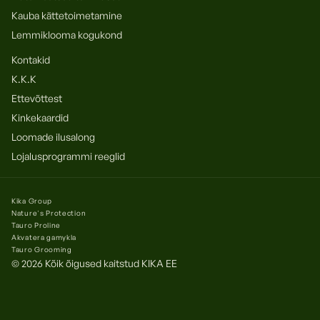
Kauba kättetoimetamine
Lemmiklooma kogukond
Kontakid
K.K.K
Ettevõttest
Kinkekaardid
Loomade ilusalong
Lojalusprogrammi reeglid
Kika Group
Nature's Protection
Tauro Proline
Akvatera gamykla
Tauro Grooming
© 2026 Kõik õigused kaitstud
KIKA EE