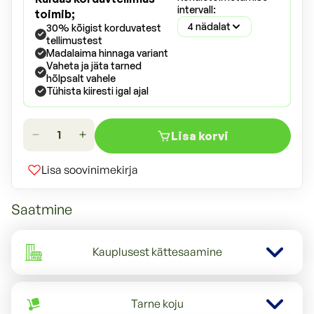
intervall:
toimib;
4 nädalat
30% kõigist korduvatest
tellimustest
Madalaima hinnaga variant
Vaheta ja jäta tarned
hõlpsalt vahele
Tühista kiiresti igal ajal
Lisa korvi
Lisa soovinimekirja
Saatmine
Kauplusest kättesaamine
Tarne koju