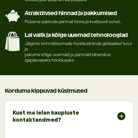
Atraktiivsed hinnad ja pakkumised
Püüame pakkuda parimat hinna ja kvaliteedi suhet.
Lai valik ja kõige uuemad tehnoloogiad
Jälgime lemmikloomade hooldustrende globaalsel turul
ja
pakume kõige uuemaid ja parimaid lahendusi
igapäevaseks hoolduseks.
Korduma kippuvad küsimused
Kust ma leian kaupluste
kontaktandmed?
Kaupluste aadressid, telefoninumbrid ja