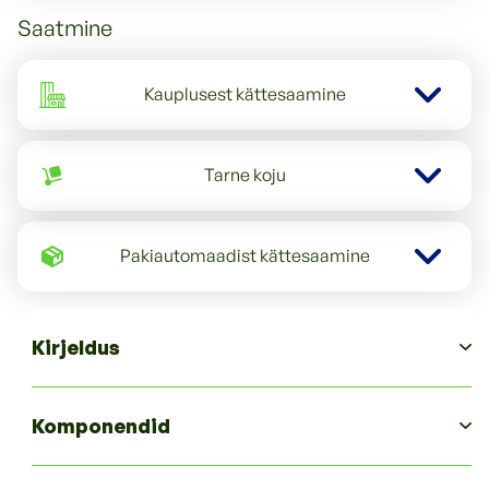
Saatmine
Kauplusest kättesaamine
Tarne koju
Pakiautomaadist kättesaamine
Kirjeldus
SKU: TPLDER70309
Komponendid
See palsam leevendab ärritunud nahka ja säilitab
niiskuse, jättes karvkatte pehmeks, siledaks ja
säravaks.