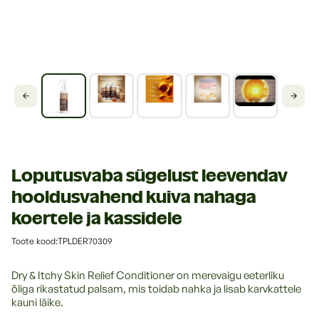
Loputusvaba sügelust leevendav
hooldusvahend kuiva nahaga
koertele ja kassidele
:
Toote kood:TPLDER70309
Dry & Itchy Skin Relief Conditioner on merevaigu eeterliku
õliga rikastatud palsam, mis toidab nahka ja lisab karvkattele
kauni läike.