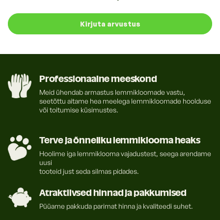
Sorbate, Ethylhexylglycerin, Phenoxyethanol, Benzyl
Benzoate, Hexyl Cinnamal, Citral, Linalool, Limonene
Kirjuta arvustus
Professionaalne meeskond
Meid ühendab armastus lemmikloomade vastu,
seetõttu aitame hea meelega lemmikloomade hoolduse
või toitumise küsimustes.
Terve ja õnneliku lemmiklooma heaks
Hoolime iga lemmiklooma vajadustest, seega arendame
uusi
tooteid just seda silmas pidades.
Atraktiivsed hinnad ja pakkumised
Püüame pakkuda parimat hinna ja kvaliteedi suhet.