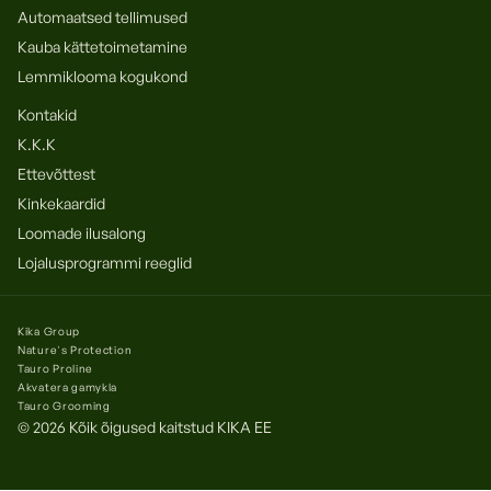
Automaatsed tellimused
Kauba kättetoimetamine
Lemmiklooma kogukond
Kontakid
K.K.K
Ettevõttest
Kinkekaardid
Loomade ilusalong
Lojalusprogrammi reeglid
Kika Group
Nature's Protection
Tauro Proline
Akvatera gamykla
Tauro Grooming
© 2026 Kõik õigused kaitstud
KIKA EE