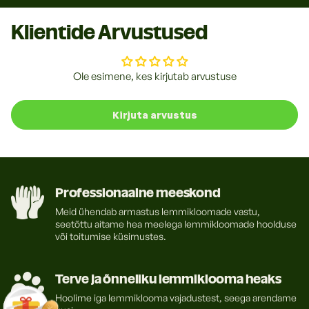
Pikale ja lokkis karvale
Klientide Arvustused
Selle harjaga saab hõlpsalt harjata nii pikka kui ka lokkis
karva.
Ole esimene, kes kirjutab arvustuse
Mugav kasutada ja hooldada
Harjal on pehme ja painduv kummitald. Selle mugav
Kirjuta arvustus
libisemiskindel kummivars tagab, et hari ei kuku käest
isegi siis, kui lemmikloom liigub. Harja on igati mugav
hooldada ja lihtne pesta. Lisaks kuulub komplekti
puhastuskamm.
Omadused:
Professionaalne meeskond
Sobib koertele ja kassidele.
Meid ühendab armastus lemmikloomade vastu,
Suurus: S.
seetõttu aitame hea meelega lemmikloomade hoolduse
Komplekti kuulub puhastuskamm.
või toitumise küsimustes.
Toodetud Hiinas.
Terve ja õnneliku lemmiklooma heaks
Hoolime iga lemmiklooma vajadustest, seega arendame