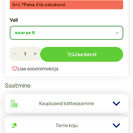
2+1. *Pane 3 tk ostukorvi
Vali
Lisa korvi
Lisa soovinimekirja
Saatmine
Kauplusest kättesaamine
Tarne koju