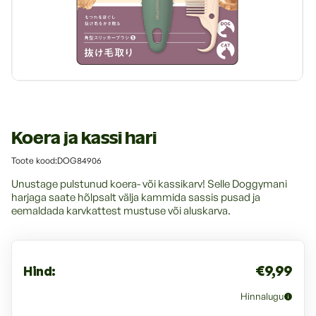
Riided ja jalanõud
Transpordivahendid
Transpordivahendid
Veterinaartooted
Veterinaartooted
Rihmad, kaelarihmad ja traksid
Magamisasemed, pesad ja alused
Tualetid ja nende lisad
Koera ja kassi hari
:
Toote kood:DOG84906
Unustage pulstunud koera- või kassikarv! Selle Doggymani
harjaga saate hõlpsalt välja kammida sassis pusad ja
eemaldada karvkattest mustuse või aluskarva.
€9,99
Hind:
Hinnalugu