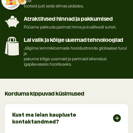
uusi
tooteid just seda silmas pidades.
Atraktiivsed hinnad ja pakkumised
Püüame pakkuda parimat hinna ja kvaliteedi suhet.
Lai valik ja kõige uuemad tehnoloogiad
Jälgime lemmikloomade hooldustrende globaalsel turul
ja
pakume kõige uuemaid ja parimaid lahendusi
igapäevaseks hoolduseks.
Korduma kippuvad küsimused
Kust ma leian kaupluste
kontaktandmed?