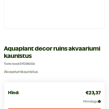
Riided ja jalanõud
Transpordivahendid
Transpordivahendid
Veterinaartooted
Veterinaartooted
Rihmad, kaelarihmad ja traksid
Magamisasemed, pesad ja alused
Tualetid ja nende lisad
Aquaplant decor ruins akvaariumi
kaunistus
:
Toote kood:SYD380226
Akvaariumikaunistus
€23,37
Hind:
Hinnalugu