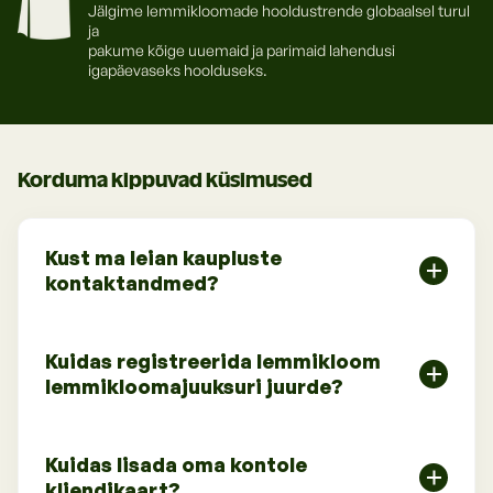
Jälgime lemmikloomade hooldustrende globaalsel turul
ja
pakume kõige uuemaid ja parimaid lahendusi
igapäevaseks hoolduseks.
Korduma kippuvad küsimused
Kust ma leian kaupluste
kontaktandmed?
Kaupluste aadressid, telefoninumbrid ja
Kuidas registreerida lemmikloom
lahtiolekuajad leiab jaotisest „Kauplused“.
lemmikloomajuuksuri juurde?
Lemmiklooma saab juuksurisse registreerida
Kuidas lisada oma kontole
võttes ühendust juuksuri kontaktandmetel, mille
kliendikaart?
leiate jaotisest „Lemmikloomajuuksurid“.