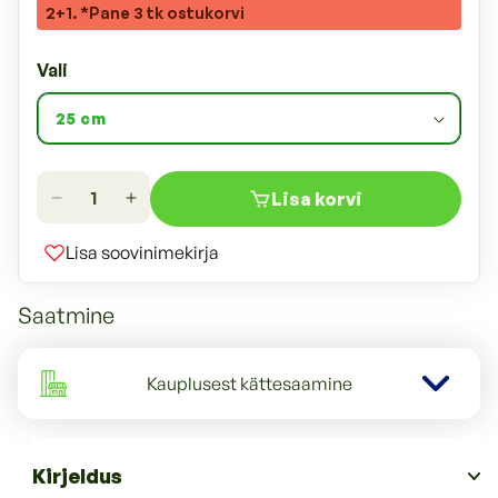
2+1. *Pane 3 tk ostukorvi
Vali
Lisa korvi
Lisa soovinimekirja
Saatmine
Kauplusest kättesaamine
Kirjeldus