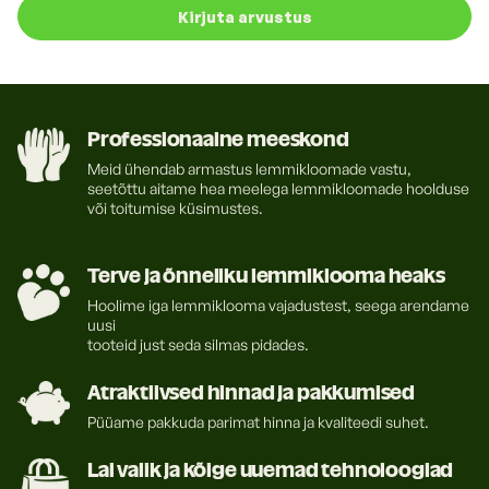
Kirjuta arvustus
Tootja:
Sydeco, Prantsusmaa.
Professionaalne meeskond
Meid ühendab armastus lemmikloomade vastu,
seetõttu aitame hea meelega lemmikloomade hoolduse
või toitumise küsimustes.
Terve ja õnneliku lemmiklooma heaks
Hoolime iga lemmiklooma vajadustest, seega arendame
uusi
tooteid just seda silmas pidades.
Atraktiivsed hinnad ja pakkumised
Püüame pakkuda parimat hinna ja kvaliteedi suhet.
Lai valik ja kõige uuemad tehnoloogiad